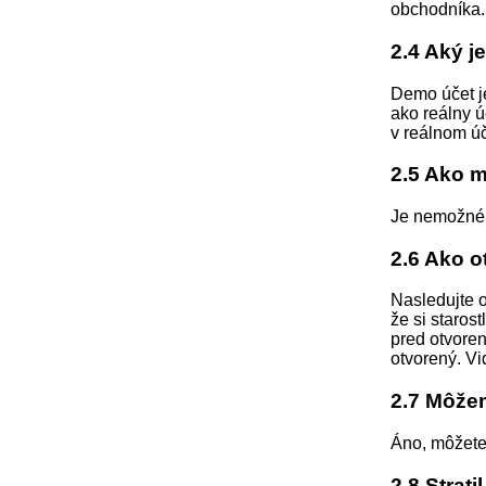
obchodníka.
2.4 Aký j
Demo účet j
ako reálny ú
v reálnom úč
2.5 Ako 
Je nemožné v
2.6 Ako o
Nasledujte 
že si staros
pred otvoren
otvorený. V
2.7 Môže
Áno, môžete
2.8 Strat