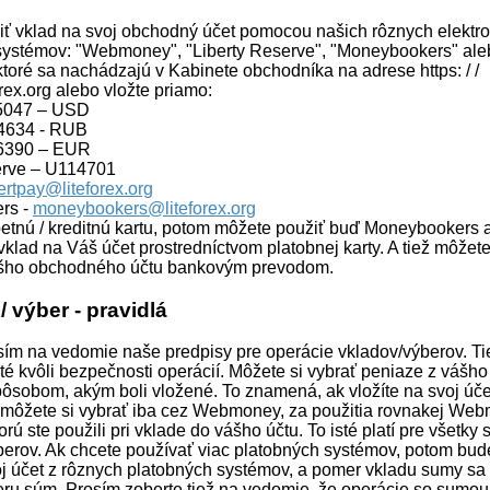
iť vklad na svoj obchodný účet pomocou našich rôznych elektr
systémov: "Webmoney", "Liberty Reserve", "Moneybookers" ale
 ktoré sa nachádzajú v Kabinete obchodníka na adrese https: / /
orex.org alebo vložte priamo:
5047 – USD
4634 - RUB
6390 – EUR
erve – U114701
ertpay@liteforex.org
rs -
moneybookers@liteforex.org
etnú / kreditnú kartu, potom môžete použiť buď Moneybookers 
vklad na Váš účet prostredníctvom platobnej karty. A tiež môžete
ášho obchodného účtu bankovým prevodom.
/ výber - pravidlá
sím na vedomie naše predpisy pre operácie vkladov/výberov. Ti
té kvôli bezpečnosti operácií. Môžete si vybrať peniaze z vášho
ôsobom, akým boli vložené. To znamená, ak vložíte na svoj úče
ôžete si vybrať iba cez Webmoney, za použitia rovnakej We
orú ste použili pri vklade do vášho účtu. To isté platí pre všetky
berov. Ak chcete používať viac platobných systémov, potom bud
oj účet z rôznych platobných systémov, a pomer vkladu sumy sa
ru súm. Prosím zoberte tiež na vedomie, že operácie so sumou