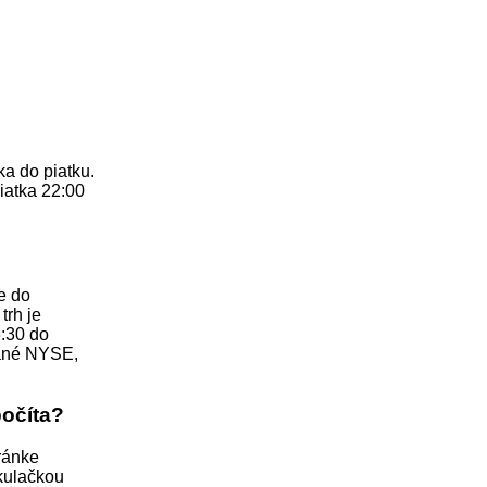
a do piatku.
iatka 22:00
e do
trh je
6:30 do
vané NYSE,
počíta?
tránke
lkulačkou