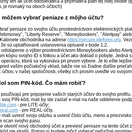
žný len ak účet odosielateľa a prijímateľa patrí tej istej osobe (
u, je rovnaký na oboch účtoch)
i môžem vybrať peniaze z môjho účtu?
brať peniaze zo svojho účtu prostredníctvom elektronických pl
ebmoney", "Liberty Reserve", "Moneybookers", "Alertpay" al
Kabinete obchodníka na adrese
https://secure.liteforex.org.
Vezm
 že sú uplatňované ustanovenia opísané v bode 1.2.
o odstúpenie o výber prostredníctvom Moneybookers alebo Alert
ám kópiu svojho ID s fotkou a účet ako doklad o pobyte. Jedná s
operáciu, ktorá sa vykonáva pri prvom výbere. Je to ešte lepšie
 pred vaším počiatočný vklad, takže nie sú žiadne ďalšie prieťah
 účtov, v našej spoločnosti, všetky ich prosím uveďte vo svojom
dol som PIN-kód. Čo mám robiť?
používajú pre pripojenie vašich starých účtov do svojho profilu.
ili svoj PIN-kód, mali by ste zaslať e-mal na naše oddelenie podp
lite.com
- pre LITE-účty;
-real.com
- pre REAL-účty.
te mali uviesť svoju otázku a uviesť číslo účtu, meno a priezvisko
te scan svojho pasu.
 otvoriť nový obchodný účet a previesť peniaze na tento účet z
kód ste stratili. Potom si budete môcť vyberať peňažné prostried