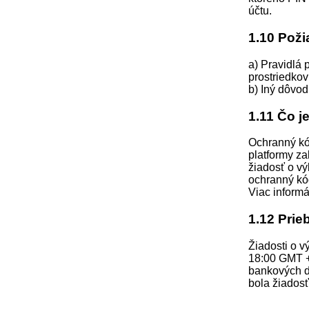
účtu.
1.10 Poži
a) Pravidlá 
prostriedkov
b) Iný dôvod
1.11 Čo j
Ochranný kó
platformy z
žiadosť o v
ochranný kó
Viac inform
1.12 Prie
Žiadosti o 
18:00 GMT +
bankových dn
bola žiadosť