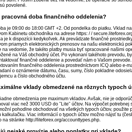
sú povolené.
e pracovná doba finančného oddelenia?
ba je 09:00 do 18:00 GMT +2. Od pondelka do piatku. Vklad na
vom Kabinetu obchodníka na adrese https: / / secure.liteforex.or
a je k dispozícii kedykoľvek. Ak prevádzate finančné prostriedk
tvom priamych elektronických prenosov na našu elektronickú po
e na vedomie, že takéto platby musia byť spracované našimi op
ložené na Váš obchodný účet. Po vykonaní takéhoto prevodu, by
ntaktovať finančné oddelenie a povedať nám o Vašom prevode.
aktovaním finančného oddelenia prostredníctvom ICQ alebo e-m
adaní o oznámenie dátumu, času, sumy, číslo pokladne odosiela
íjemcu a číslo obchodného účtu.
aximálne vklady obmedzené na rôznych typoch 
žiadne obmedzenia pre maximum vkladov. Avšak, nie je odporú
hoval viac než 3000 USD do "Lite" účtov. Na výpočet potrebnej 
možní pohodlne obchodovať na všetkých typoch účtov, použite 
kalkulačku. Viac informácií o typoch účtov možno nájsť tu (čes
 na stránke http://liteforex.org/accounttypes.php.
ujú nejaké provízie alebo poplatky pri vklade?