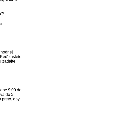
o?
er
chodnej
 Keď zašlete
 zadajte
dobe 9:00 do
áva do 3
 preto, aby