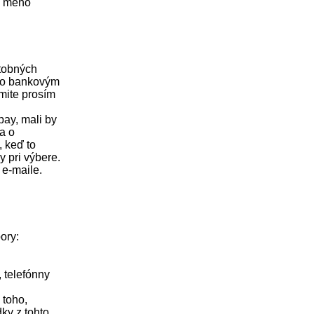
tj meno
atobných
ebo bankovým
ite prosím
pay, mali by
a o
, keď to
y pri výbere.
 e-maile.
ory:
, telefónny
 toho,
ky z tohto