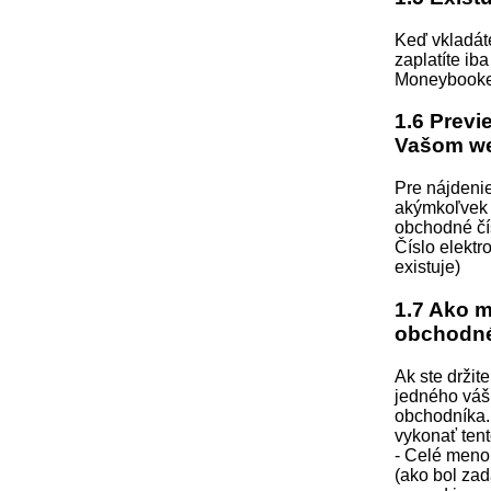
Keď vkladáte
zaplatíte ib
Moneybooker
1.6 Previ
Vašom we
Pre nájdenie
akýmkoľvek 
obchodné čí
Číslo elektr
existuje)
1.7 Ako m
obchodné
Ak ste držit
jedného váš
obchodníka. 
vykonať ten
- Celé meno 
(ako bol zad