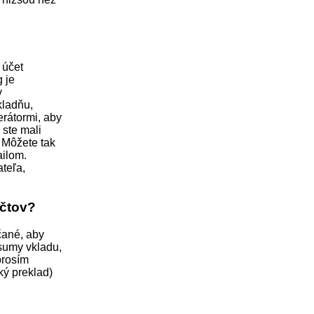
 účet
g je
y
kladňu,
erátormi, aby
 ste mali
 Môžete tak
ailom.
teľa,
účtov?
čané, aby
sumy vkladu,
prosím
ký preklad)