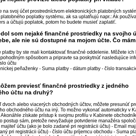
 na svoj účet prostredníctvom elektronických platobných systé
a platobného poplatky systému, ak sa uplatňujú napr.: Ak použív
s a účtujú poplatok, potom ho budete musieť zaplatiť.
edol som nejaké finančné prostriedky na svojho 
be, ale nie sú dostupné na mojom účte. Čo mám
 platby by ste mali kontaktovať finančné oddelenie. Môžete ich
pohodlným spôsobom a pripravte sa poskytnúť nasledujúce info
slo účtu
onickej peňaženky - Suma platby - dátum platby - číslo transakci
ôžem previesť finančné prostriedky z jedného
ho účtu na druhý?
eľ dvoch alebo viacerých obchodných účtov, môžete presunúť pr
ho obchodného účtu na iný. To možno vykonať automaticky v K
Akonáhle získate prístup k svojmu profilu v Kabinete obchodní
to postup sám, pretože nevyžaduje potvrdenie manažéra spoločn
majiteľ účtu (ako je bolo zadané pri registrácii účtu) - Email maj
aný pri registrácii účtu) - číslo účtu príjemcu obchodu - Suma pl