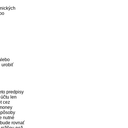
onických
bo
alebo
 urobiť
eto predpisy
 účtu len
t cez
bmoney
 spôsoby
e nutné
 bude rovnať
 nižšou než