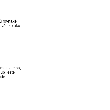
ú rovnaké
- všetko ako
m uistite sa,
oup" ešte
ude