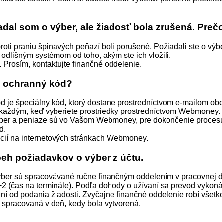
adal som o výber, ale žiadosť bola zrušená. Preč
proti praniu špinavých peňazí boli porušené. Požiadali ste o výb
 odlišným systémom od toho, akým ste ich vložili.
. Prosím, kontaktujte finančné oddelenie.
e ochranný kód?
d je špeciálny kód, ktorý dostane prostredníctvom e-mailom ob
akaždým, keď vyberiete prostriedky prostredníctvom Webmoney.
ýber a peniaze sú vo Vašom Webmoney, pre dokončenie procesu
d.
ácií na internetových stránkach Webmoney.
beh požiadavkov o výber z účtu.
výber sú spracovávané ručne finančným oddelením v pracovnej 
2 (čas na terminále). Podľa dohody o užívaní sa prevod vykon
í od podania žiadosti. Zvyčajne finančné oddelenie robí všetko
 spracovaná v deň, kedy bola vytvorená.