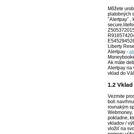
Môžete urob
platobných 
"Alertpay" ,
secure.litef
Z50537201
R91657420
E54529452
Liberty Res
Alertpay -
al
Moneybooke
Ak máte deb
Alertpay na 
vklad do V
1.2 Vklad 
Vezmite pro
boli navrhnu
rovnakým sp
Webmoney, m
pokladne, kt
vkladov / vý
vložiť na sv
pomeru výbe