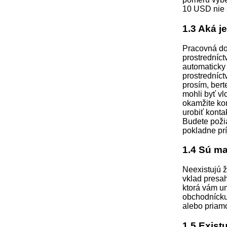
10 USD nie 
1.3 Aká j
Pracovná do
prostredníct
automaticky 
prostredníc
prosím, bert
mohli byť v
okamžite ko
urobiť kont
Budete poži
pokladne pr
1.4 Sú m
Neexistujú 
vklad presa
ktorá vám u
obchodnícku 
alebo priamo
1.5 Exist