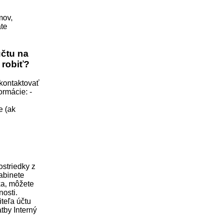
mov,
ate
účtu na
 robiť?
 kontaktovať
rmácie: -
e (ak
ostriedky z
abinete
ka, môžete
osti.
iteľa účtu
atby Interný