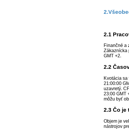
2.Všeob
2.1 Praco
Finančné a 
Zákaznícka 
GMT +2.
2.2 Časo
Kvotácia sa
21:00:00 GM
uzavretý. C
23:00 GMT +
môžu byť ob
2.3 Čo je
Objem je veľ
nástrojov pr