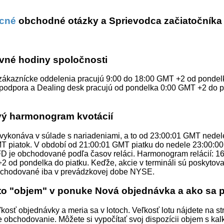
ecné
obchodné otázky a Sprievodca začiatočníka
vné hodiny spoločnosti
zákaznícke oddelenia pracujú 9:00 do 18:00 GMT +2 od pondelk
podpora a Dealing desk pracujú od pondelka 0:00 GMT +2 do p
vý harmonogram kvotácií
 vykonáva v súlade s nariadeniami, a to od 23:00:01 GMT nedel
T piatok. V období od 21:00:01 GMT piatku do nedele 23:00:00 
FD je obchodované podľa časov reláci. Harmonogram relácií: 1
2 od pondelka do piatku. Keďže, akcie v termináli sú poskyto
chodované iba v prevádzkovej dobe NYSE.
 to "objem" v ponuke Nová objednávka a ako sa 
kosť objednávky a meria sa v lotoch. Veľkosť lotu nájdete na s
e obchodovanie. Môžete si vypočítať svoj dispozícii objem s ka