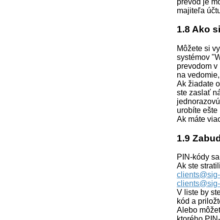
prevod je mo
majiteľa účt
1.8 Ako s
Môžete si vy
systémov "W
prevodom v 
na vedomie,
Ak žiadate 
ste zaslať n
jednorazovú 
urobíte ešte
Ak máte viac
1.9 Zabu
PIN-kódy sa 
Ak ste strat
clients@sig-
clients@sig
V liste by s
kód a prilož
Alebo môžete
ktorého PIN-