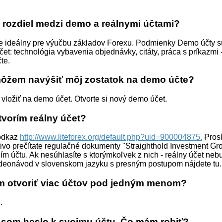
e rozdiel medzi demo a reálnymi účtami?
e ideálny pre výučbu základov Forexu. Podmienky Demo účty s
čet: technológia vybavenia objednávky, citáty, práca s príkazmi 
te.
môžem navýšiť môj zostatok na demo účte?
ložiť na demo účet. Otvorte si nový demo účet.
tvorím reálny účet?
odkaz
http://www.liteforex.org/default.php?uid=900004875.
Prosí
tlivo prečítate regulačné dokumenty "Straighthold Investment Gr
ím účtu. Ak nesúhlasíte s ktorýmkoľvek z nich - reálny účet neb
ideonávod v slovenskom jazyku s presným postupom nájdete tu.
m otvoriť viac účtov pod jedným menom?
.
il som heslo k svojmu účtu. Čo mám robiť?