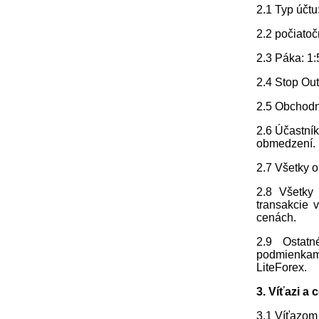
2.1 Typ účtu
2.2 počiatoč
2.3 Páka: 1
2.4 Stop Out
2.5 Obchodn
2.6 Účastní
obmedzení.
2.7 Všetky 
2.8 Všetky
transakcie 
cenách.
2.9 Ostat
podmienkam
LiteForex.
3. Víťazi a 
3.1 Víťazom