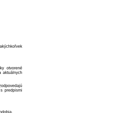
 akýchkoľvek
ky otvorené
a aktuálnych
odpovedajú
s predpismi
bdobia.