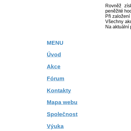
Rovněž zís
peněžité ho
Při založen
Všechny akc
Na aktuální 
MENU
Úvod
Akce
Fórum
Kontakty
Mapa webu
Společnost
Výuka