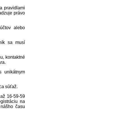
a pravidlami
radzuje právo
účtov alebo
ník sa musí
su, kontaktné
ra.
s unikátnym
ca súťaž.
 až 16-59-59
gistráciu na
d nášho času