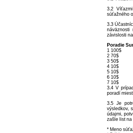
3.2 Víťazmi
súťažného ob
3.3 Účastníc
náväznosti
závislosti n
Poradie S
1 100$
2 70$
3 50$
4 10$
5 10$
6 10$
7 10$
3.4 V prípa
poradí miest
3.5 Je pot
výsledkov, 
údajmi, pot
zašle list na
* Meno súťa