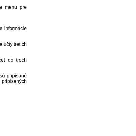
 a menu pre
e informácie
účty tretích
čet do troch
sú pripísané
pripísaných