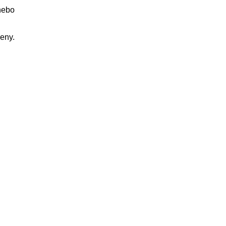
nebo
eny.