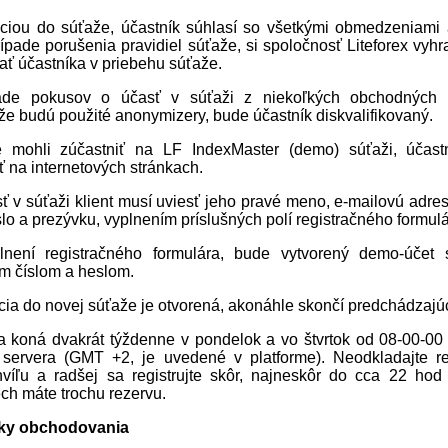
áciou do súťaže, účastník súhlasí so všetkými obmedzeniami 
ípade porušenia pravidiel súťaže, si spoločnosť Liteforex vyh
vať účastníka v priebehu súťaže.
ade pokusov o účasť v súťaži z niekoľkých obchodných 
že budú použité anonymizery, bude účastník diskvalifikovaný.
e mohli zúčastniť na LF IndexMaster (demo) súťaži, účast
ť na internetových stránkach.
ť v súťaži klient musí uviesť jeho pravé meno, e-mailovú adre
slo a prezývku, vyplnením príslušných polí registračného formulá
lnení registračného formulára, bude vytvorený demo-účet 
ím číslom a heslom.
cia do novej súťaže je otvorená, akonáhle skončí predchádzajú
a koná dvakrát týždenne v pondelok a vo štvrtok od 08-00-00
servera (GMT +2, je uvedené v platforme). Neodkladajte re
víľu a radšej sa registrujte skôr, najneskôr do cca 22 ho
ch máte trochu rezervu.
ky obchodovania