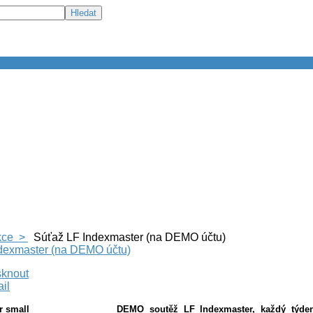
kce >
Súťaž LF Indexmaster (na DEMO účtu)
dexmaster (na DEMO účtu)
DEMO soutěž LF Indexmaster, každý týde