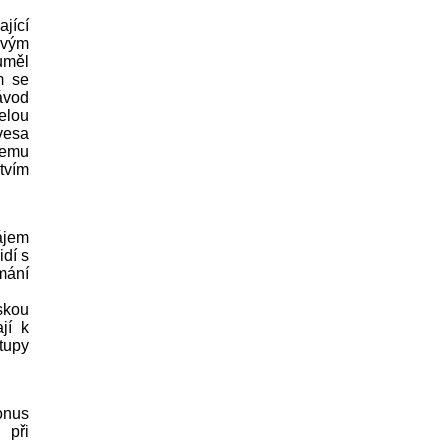
jící
svým
uměl
m se
ávod
elou
vesa
čemu
tvím
ájem
idí s
mání
skou
jí k
stupy
onus
 při