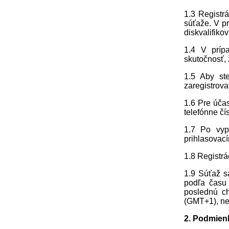
1.3 Registr
súťaže. V pr
diskvalifiko
1.4 V príp
skutočnosť, 
1.5 Aby st
zaregistrova
1.6 Pre účas
telefónne čí
1.7 Po vyp
prihlasovac
1.8 Registrá
1.9 Súťaž s
podľa času 
poslednú ch
(GMT+1), ne
2. Podmien