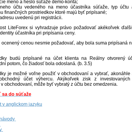
acie meno a heslo súťaže demo-konta;
álneho účtu vedeného na meno účastníka súťaže, typ účtu
u finančných prostriedkov ktoré majú byť pripísané;
adresu uvedenú pri registrácii.
ost LiteForex si vyhradzuje právo požadovať akékoľvek ďalši
dentity účastníka pri pripísania ceny.
k ocenený cenou nesmie požadovať, aby bola suma pripísaná na 
edky budú pripísané na účet klienta na Reálny otvorený ú
ní potom, čo žiadosť bola odoslaná. (b. 3.5)
edky je možné voľne použiť v obchodovaní a vybrať, akonáhle 
obchodný účet výhercu. Akýkoľvek zisk z investovaných 
v v obchodovaní, môže byť vybratý z účtu bez omedzenia.
ť sa do súťaže
t v anglickom jazyku
 návody
y