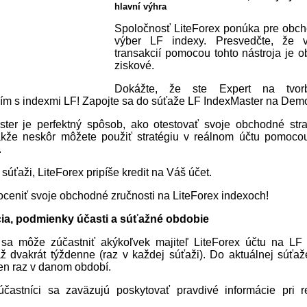
hlavní výhra
Spoločnosť LiteForex ponúka pre obc
výber LF indexy. Presvedčte, že 
transakcií pomocou tohto nástroja je 
ziskové.
Dokážte, že ste Expert na tvorb
m s indexmi LF! Zapojte sa do súťaže LF IndexMaster na Demo
ter je perfektný spôsob, ako otestovať svoje obchodné str
akže neskôr môžete použiť stratégiu v reálnom účtu pomoco
.
 súťaži, LiteForex pripíše kredit na Váš účet.
oceniť svoje obchodné zručnosti na LiteForex indexoch!
cia, podmienky účasti a súťažné obdobie
sa môže zúčastniť akýkoľvek majiteľ LiteForex účtu na LF
ž dvakrát týždenne (raz v každej súťaži). Do aktuálnej súťa
len raz v danom období.
účastníci sa zaväzujú poskytovať pravdivé informácie pri re