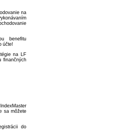
hodovanie na
vykonávaním
obchodovanie
u benefitu
 účte!
atégie na LF
u finančných
 IndexMaster
že sa môžete
gistrácii do