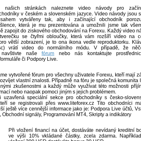
 našich stránkách naleznete video návody pro začína
chodníky v českém a slovenském jazyce. Video návody jsou 
zsahem vytvářeny tak, aby i začínající obchodník poroz
šlence, která je mu prezentována a umožnili jsme tak vše
ě zapojit do ziskového obchodování na Forexu. Každý video n
verečku se čtyřmi obloučky, která vám rozšíří video na c
pro větší zobrazení, je to ona ikona vedle reproduktorku. Klá
c) vrátí video do normálního módu. V případě, že ně
e navštivte naše
fórum
nebo nás kontaktujte prostřednic
formuláře či Podpory Live.
me vytvořené fórum pro všechny uživatele Forexu, kteří mají z
rozvíjet vlastní znalosti. Případně na fóru je společná komunita l
znými zkušenostmi a každý může využívat této možnosti příjí
rmací nebo naopak pomoci jiným s jejich problémem.
i uzavřená speciální sekce pro obchodníky s česko-sloven
teří se registrovali přes www.liteforex.cz Tito obchodníci ma
lší ještě více cennější informace jako je: Podpora Live účtů, V
 Obchodní signály, Programování MT4, Skripty a indikátory
Při vložení financí na účet, dostáváte nevídaný kreditní b
ve výši 10% vkládané částky, zcela zdarma. Například