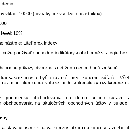
: demo.
ný vklad: 10000 (rovnaký pre všetkých účastníkov)
:500
 level: 10%
é nástroje: LiteForex Indexy
k môže používať obchodné indikátory a obchodné stratégie bez
obchodné príkazy otvorené s netržnou cenou budú zrušené.
 transakcie musia byť uzavreté pred koncom súťaže. Všet
v okamihu ukončenia súťaže budú automaticky uzatvorené n
né podmienky obchodovania na demo účtoch súťaže z
 obchodovania na skutočných obchodných účtov v súlade 
ceny
 sa stáva účastník s najväčším zostatkom na konci súťažného o