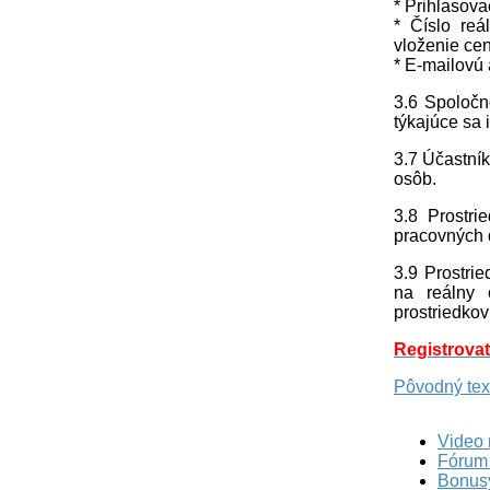
* Prihlasov
* Číslo re
vloženie cen
* E-mailovú 
3.6 Spoločn
týkajúce sa i
3.7 Účastní
osôb.
3.8 Prostri
pracovných d
3.9 Prostri
na reálny 
prostriedko
Registrova
Pôvodný tex
Video
Fórum
Bonus