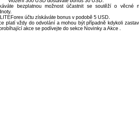
vložení 300 USD dostáváte bonus 30 USD.
káváte bezplatnou možnost účastnit se soutěží o věcné 
dnoty.
í LITEForex účtu získáváte bonus v podobě 5 USD.
e platí vždy do odvolání a mohou být případně kdykoli zastav
probíhající akce se podívejte do sekce Novinky a Akce .