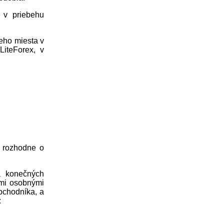
m v priebehu
meho miesta v
iteForex, v
, rozhodne o
a konečných
ými osobnými
bchodníka, a
: