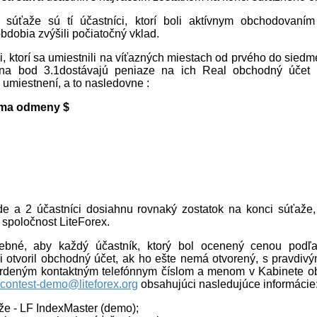
 súťaže sú tí účastníci, ktorí boli aktívnym obchodovaní
dobia zvýšili počiatočný vklad.
i, ktorí sa umiestnili na víťazných miestach od prvého do sied
 na bod 3.1dostávajú peniaze na ich Real obchodný účet L
a umiestnení, a to nasledovne :
uma odmeny $
de a 2 účastníci dosiahnu rovnaký zostatok na konci súťaže
 spoločnost LiteForex.
rebné, aby každý účastník, ktorý bol ocenený cenou podľ
si otvoril obchodný účet, ak ho ešte nemá otvorený, s pravdiv
vrdeným kontaktným telefónnym číslom a menom v Kabinete o
contest-demo@liteforex.org
obsahujúci nasledujúce informácie
že - LF IndexMaster (demo);