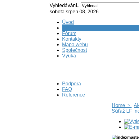
Vyhledávání...
sobota srpen 08, 2026
Úvod
Akce
Fórum
Kontakty
Mapa webu
Společnost
Výuka
Podpora
FAQ
Reference
Home >
A
Súťaž LF In