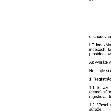
obchodovaní
LF IndexMas
indexoch, t
prostriedkov
Ak vyhráte v
Nechajte si 
1. Registrá
1.1 Súťaže 
(demo) súťa
registrovať 
1.2 Všetci 
súťaže.