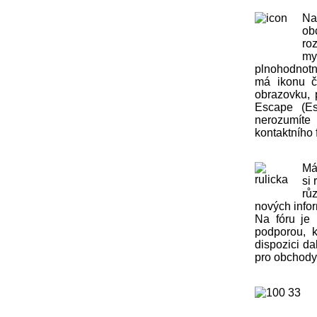
Na
ob
ro
my
plnohodnotn
má ikonu čt
obrazovku, 
Escape (Es
nerozumít
kontaktního 
Má
si 
rů
nových info
Na fóru je 
podporou, k
dispozici da
pro obchody,