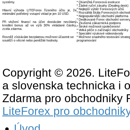
systémy.
* Okamžitá Forexová exekuce
* Žádné ruční zásahy (Dealing desk)
* Nejlepší výběr Forexových účtů
Hlavní výhoda LITEForex řízeného účtu je, že
* Rozsáhlá škála Forexových obchodn
minimální potřebný vstupní vklad je jen 10 USD.
* Nejpopulárnější obchodní platforma
* Dedikované Forex obchodní server
Při vložení financí na účet dostáváte nevídaný
* Zkušená zákaznická podpora
kreditní bonus až ve výši 30% vkládané částky,
* Široké možnosti společenství
zcela zdarma.
* Velká péče o začínající obchodníky
* Speciální výukové videonávody
Rovněž získáváte bezplatnou možnost účastnit se
* Možnost snadného testování strateg
soutěží o věcné nebo peněžité hodnoty.
programování
Copyright © 2026. LiteF
a slovenska technicka i 
Zdarma pro obchodniky 
LiteForex pro obchodniky
Úvod