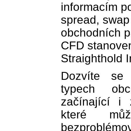
informacím po
spread, swap 
obchodních p
CFD stanoven
Straighthold 
Dozvíte se
typech obc
začínající i
které můž
bezproblémově