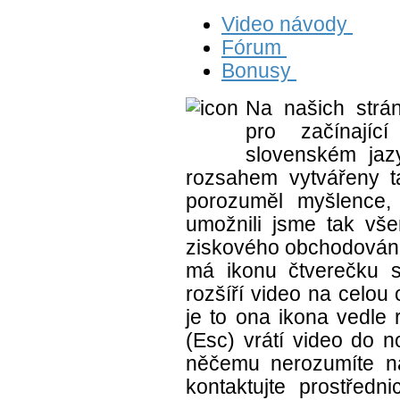
Video návody
Fórum
Bonusy
Na našich strá
pro začínají
slovenském jaz
rozsahem vytvářeny ta
porozuměl myšlence,
umožnili jsme tak vš
ziskového obchodování
má ikonu čtverečku s
rozšíří video na celou
je to ona ikona vedle
(Esc) vrátí video do 
něčemu nerozumíte n
kontaktujte prostředni