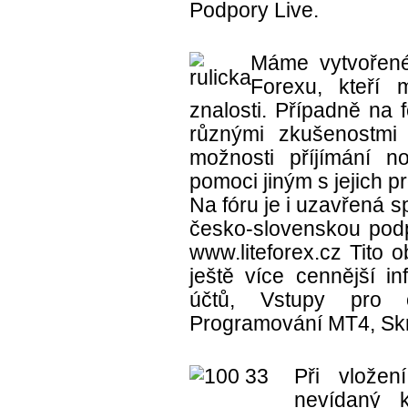
Podpory Live.
Máme vytvořené
Forexu, kteří m
znalosti. Případně na 
různými zkušenostmi
možnosti příjímání 
pomoci jiným s jejich 
Na fóru je i uzavřená 
česko-slovenskou podpo
www.liteforex.cz Tito o
ještě více cennější i
účtů, Vstupy pro o
Programování MT4, Skri
Při vložen
nevídaný 