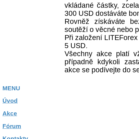
vkládané částky, zcela
300 USD dostáváte bo
Rovněž získáváte be
soutěží o věcné nebo p
Při založení LITEForex
5 USD.
Všechny akce platí 
případně kdykoli zast
akce se podívejte do s
MENU
Úvod
Akce
Fórum
Kontakty