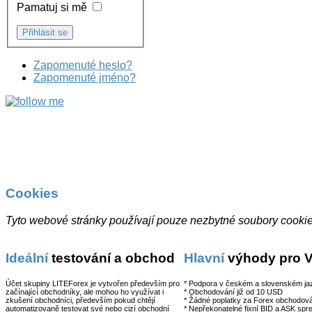
Pamatuj si mě
Zapomenuté heslo?
Zapomenuté jméno?
Cookies
Tyto webové stránky používají pouze nezbytné soubory cookies
Ideální
testování a obchod
Hlavní
výhody pro 
Účet skupiny LITEForex je vytvořen především pro
* Podpora v českém a slovenském ja
začínající obchodníky, ale mohou ho využívat i
* Obchodování již od 10 USD
zkušení obchodníci, především pokud chtějí
* Žádné poplatky za Forex obchodov
automatizovaně testovat své nebo cizí obchodní
* Nepřekonatelné fixní BID a ASK spr