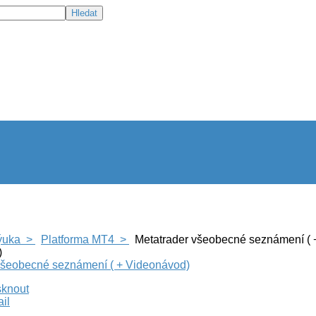
ýuka >
Platforma MT4 >
Metatrader všeobecné seznámení ( 
)
všeobecné seznámení ( + Videonávod)