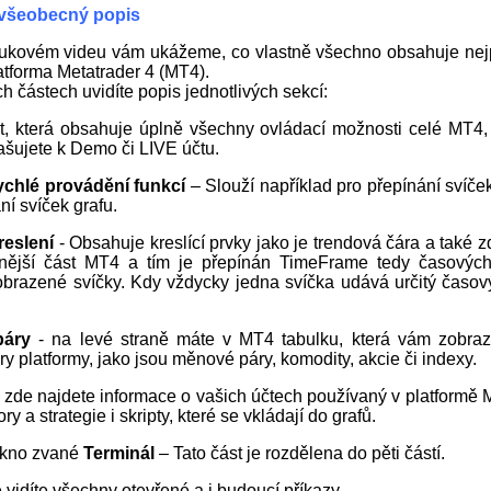
 všeobecný popis
ukovém videu vám ukážeme, co vlastně všechno obsahuje nej
atforma Metatrader 4 (MT4).
ch částech uvidíte popis jednotlivých sekcí:
, která obsahuje úplně všechny ovládací možnosti celé MT4,
ašujete k Demo či LIVE účtu.
ychlé provádění funkcí
– Slouží například pro přepínání svíče
í svíček grafu.
reslení
- Obsahuje kreslící prvky jako je trendová čára a také 
tnější část MT4 a tím je přepínán TimeFrame tedy časovýc
zobrazené svíčky. Kdy vždycky jedna svíčka udává určitý časový
páry
- na levé straně máte v MT4 tabulku, která vám zobra
y platformy, jako jsou měnové páry, komodity, akcie či indexy.
 zde najdete informace o vašich účtech používaný v platformě 
ory a strategie i skripty, které se vkládají do grafů.
okno zvané
Terminál
– Tato část je rozdělena do pěti částí.
e vidíte všechny otevřené a i budoucí příkazy.