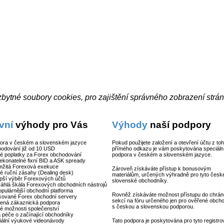
bytné soubory cookies, pro zajištění správného zobrazení strá
vní
výhody pro Vás
Výhody
naší podpory
pora v českém a slovenském jazyce
Pokud použijete založení a otevření účtu z to
odování již od 10 USD
přímého odkazu je vám poskytována speciáln
é poplatky za Forex obchodování
podpora v českém a slovenském jazyce.
ekonatelné fixní BID a ASK spready
mžitá Forexová exekuce
Zároveň získáváte přístup k bonusovým
é ruční zásahy (Dealing desk)
materiálům, určených výhradně pro tyto česk
epší výběr Forexových účtů
slovenské obchodníky.
áhlá škála Forexových obchodních nástrojů
opulárnější obchodní platforma
Rovněž získáváte možnost přístupu do chrá
kované Forex obchodní servery
sekcí na fóru určeného jen pro ověřené obch
šená zákaznická podpora
s českou a slovenskou podporou.
ké možnosti společenství
á péče o začínající obchodníky
iální výukové videonávody
Tato podpora je poskytována pro tyto registr