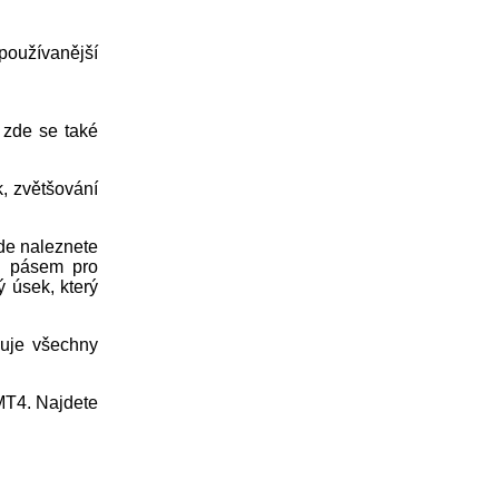
používanější
 zde se také
k, zvětšování
zde naleznete
h pásem pro
 úsek, který
zuje všechny
MT4. Najdete