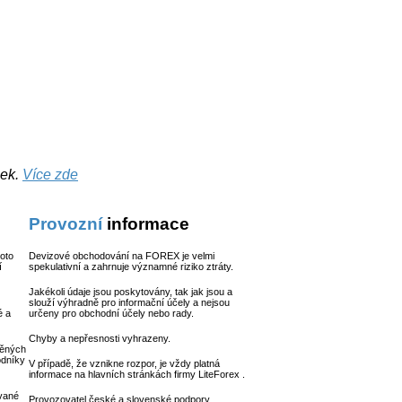
nek.
Více zde
Provozní
informace
hoto
Devizové obchodování na FOREX je velmi
í
spekulativní a zahrnuje významné riziko ztráty.
Jakékoli údaje jsou poskytovány, tak jak jsou a
slouží výhradně pro informační účely a nejsou
é a
určeny pro obchodní účely nebo rady.
Chyby a nepřesnosti vyhrazeny.
něných
odníky
V případě, že vznikne rozpor, je vždy platná
informace na hlavních stránkách firmy LiteForex .
ované
Provozovatel české a slovenské podpory