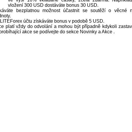
vložení 300 USD dostáváte bonus 30 USD.
káváte bezplatnou možnost účastnit se soutěží o věcné 
dnoty.
í LITEForex účtu získáváte bonus v podobě 5 USD.
e platí vždy do odvolání a mohou být případně kdykoli zastav
probíhající akce se podívejte do sekce Novinky a Akce .