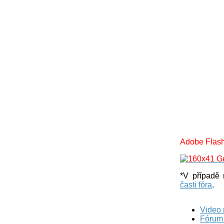
Adobe Flash 
*V případě 
časti fóra
.
Video
Fórum