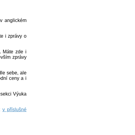
 v anglickém
e i zprávy o
. Máte zde i
evším zprávy
le sebe, ale
odní ceny a i
 sekci Výuka
t
v příslušné