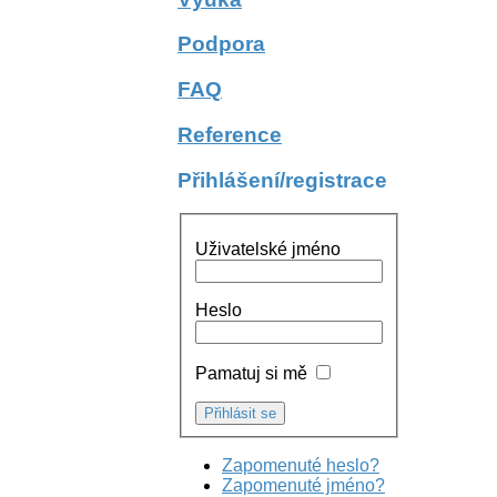
Podpora
FAQ
Reference
Přihlášení/registrace
Uživatelské jméno
Heslo
Pamatuj si mě
Zapomenuté heslo?
Zapomenuté jméno?