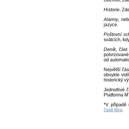
Historie
, Zd
Alarmy
, neb
jazyce.
Poštovní sc
svátcích, k
Deník
, část
potvrzované
od automati
Největší čás
obvykle vidí
historický vý
Jednotlivé 
Platforma M
*V případě 
časti fóra
.