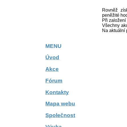
Rovněž zís
peněžité ho
Při založen
Všechny akc
Na aktuální 
MENU
Úvod
Akce
Fórum
Kontakty
Mapa webu
Společnost
Výuka