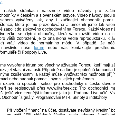
y
 našich stránkách naleznete video návody pro začína
chodníky v českém a slovenském jazyce. Video návody jsou 
zsahem vytvářeny tak, aby i začínající obchodník poroz
šlence, která je mu prezentována a umožnili jsme tak vše
ě zapojit do ziskového obchodování na Forexu. Každý video n
verečku se čtyřmi obloučky, která vám rozšíří video na c
pro větší zobrazení, je to ona ikona vedle reproduktorku. Klá
c) vrátí video do normálního módu. V případě, že ně
e navštivte naše
fórum
nebo nás kontaktujte prostřednic
formuláře či Podpory Live.
me vytvořené fórum pro všechny uživatele Forexu, kteří mají z
rozvíjet vlastní znalosti. Případně na fóru je společná komunita l
znými zkušenostmi a každý může využívat této možnosti příjí
rmací nebo naopak pomoci jiným s jejich problémem.
i uzavřená speciální sekce pro obchodníky s česko-sloven
teří se registrovali přes www.liteforex.cz Tito obchodníci ma
lší ještě více cennější informace jako je: Podpora Live účtů, V
 Obchodní signály, Programování MT4, Skripty a indikátory
Při vložení financí na účet, dostáváte nevídaný kreditní b
ve výši 10% vkládané částky, zcela zdarma. Například