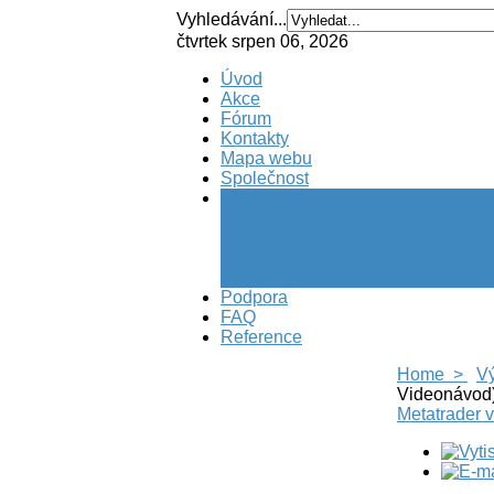
Vyhledávání...
čtvrtek srpen 06, 2026
Úvod
Akce
Fórum
Kontakty
Mapa webu
Společnost
Výuka
Podpora
FAQ
Reference
Home >
V
Videonávod
Metatrader 