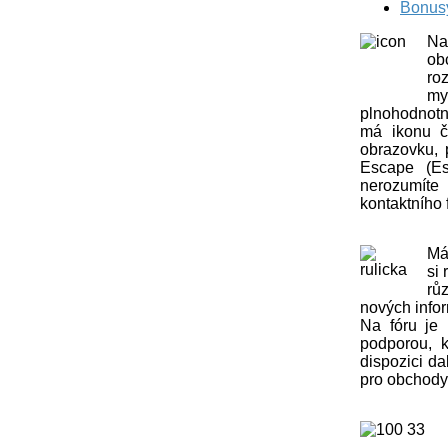
Bonus
Na
ob
ro
my
plnohodnotn
má ikonu čt
obrazovku, 
Escape (Es
nerozumít
kontaktního 
Má
si 
rů
nových info
Na fóru je 
podporou, k
dispozici da
pro obchody,