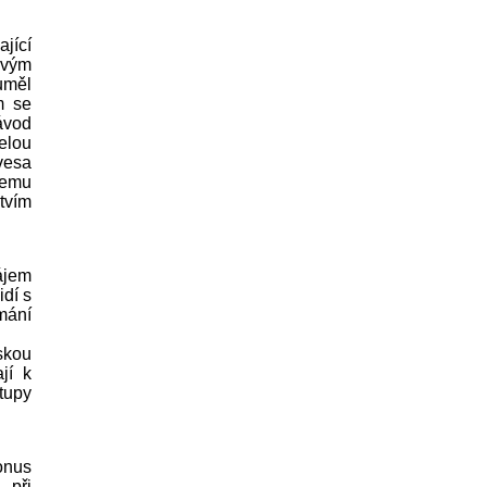
jící
svým
uměl
m se
ávod
elou
vesa
čemu
tvím
ájem
idí s
mání
skou
jí k
stupy
onus
 při