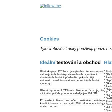
Cookies
Tyto webové stránky používají pouze nez
Ideální
testování a obchod
Hla
Účet skupiny LITEForex je vytvořen především pro
* Pod
začínající obchodníky, ale mohou ho využívat i
* Obch
zkušení obchodníci, především pokud chtějí
* Žádn
automatizovaně testovat své nebo cizí obchodní
* Nepř
systémy.
* Oka
* Žádn
* Nejl
Hlavní výhoda LITEForex řízeného účtu je, že
* Rozs
minimální potřebný vstupní vklad je jen 10 USD.
* Nejp
* Dedi
Při vložení financí na účet dostáváte nevídaný
* Zku
kreditní bonus až ve výši 30% vkládané částky,
* Širo
zcela zdarma.
* Velk
* Spec