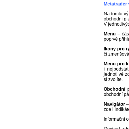
Metatrader
Na tomto vý
obchodní pl
V jednotlivý
Menu
– část
poprvé přihl
Ikony pro r
či zmenšován
Menu pro k
i nejpodsta
jednotlivé 
si zvolíte.
Obchodní 
obchodní pár
Navigátor
–
zde i indikát
Informační 
Obchod
, zd