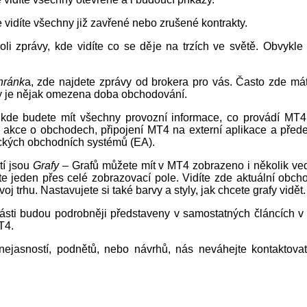
e vidíte všechny již zavřené nebo zrušené kontrakty.
oli zprávy, kde vidíte co se děje na trzích ve světě. Obvykle
hránk
a, zde najdete zprávy od brokera pro vás. Často zde mát
dy je nějak omezena doba obchodování.
 kde budete mít všechny provozní informace, co provádí MT4
 akce o obchodech, připojení MT4 na externí aplikace a před
ckých obchodních systémů (EA).
tí jsou
Grafy
– Grafů můžete mít v MT4 zobrazeno i několik ved
te jeden přes celé zobrazovací pole. Vidíte zde aktuální obch
voj trhu. Nastavujete si také barvy a styly, jak chcete grafy vidět.
části budou podrobněji představeny v samostatných článcích v
T4.
nejasností, podnětů, nebo návrhů, nás neváhejte kontaktova