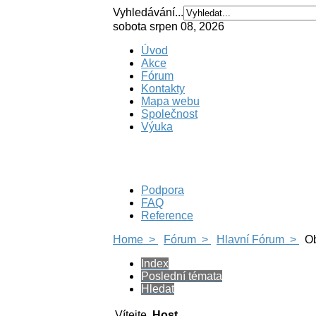
Vyhledávání...
sobota srpen 08, 2026
Úvod
Akce
Fórum
Kontakty
Mapa webu
Společnost
Výuka
Podpora
FAQ
Reference
Home >
Fórum >
Hlavní Fórum >
Ob
Index
Poslední témata
Hledat
Vítejte,
Host