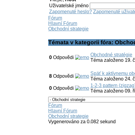
Uživatelské jméno
Zapomenuté heslo?
Zapomenuté uživat
Fórum
Hlavní Fórum
Obchodní strategie
Témata v kategorii fóra: Obchod
Obchodné stratégie
0
Odpovědi
Téma založeno 19. 
Späť k aktívnemu o
8
Odpovědi
Téma založeno 24. 
1-2-3 pattern (zigzag
0
Odpovědi
Téma založeno 09. ř
Fórum
Hlavní Fórum
Obchodní strategie
Vygenerováno za 0.082 sekund