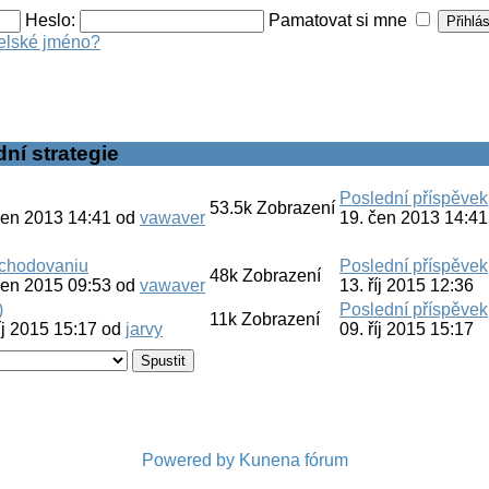
Heslo:
Pamatovat si mne
elské jméno?
ní strategie
Poslední příspěvek
53.5k
Zobrazení
čen 2013 14:41
od
vawaver
19. čen 2013 14:41
bchodovaniu
Poslední příspěvek
48k
Zobrazení
čen 2015 09:53
od
vawaver
13. říj 2015 12:36
)
Poslední příspěvek
11k
Zobrazení
íj 2015 15:17
od
jarvy
09. říj 2015 15:17
Powered by
Kunena fórum