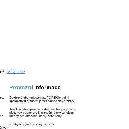
nek.
Více zde
Provozní
informace
hoto
Devizové obchodování na FOREX je velmi
í
spekulativní a zahrnuje významné riziko ztráty.
Jakékoli údaje jsou poskytovány, tak jak jsou a
slouží výhradně pro informační účely a nejsou
é a
určeny pro obchodní účely nebo rady.
Chyby a nepřesnosti vyhrazeny.
něných