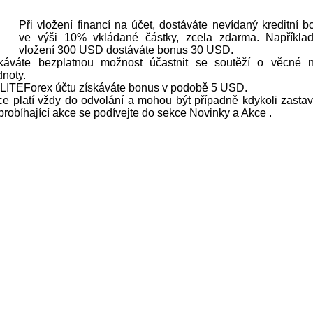
Při vložení financí na účet, dostáváte nevídaný kreditní b
ve výši 10% vkládané částky, zcela zdarma. Například
vložení 300 USD dostáváte bonus 30 USD.
káváte bezplatnou možnost účastnit se soutěží o věcné 
dnoty.
í LITEForex účtu získáváte bonus v podobě 5 USD.
e platí vždy do odvolání a mohou být případně kdykoli zastav
probíhající akce se podívejte do sekce Novinky a Akce .