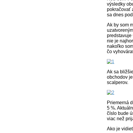
výsledky obc
pokračovať a
sa dnes poda
Ak by som m
uzatvoreným
predstavuje 
nie je najho
nakoľko som
čo vyhovárať
Ak sa bližši
obchodov je 
scalperov.
Priemerná d
5 %. Aktuál
číslo bude 
viac než pri
Ako je vidie