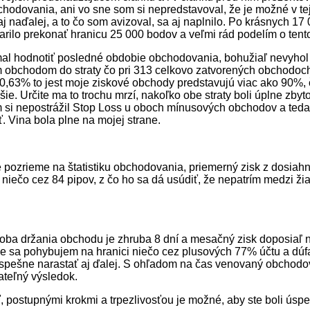
hodovania, ani vo sne som si nepredstavoval, že je možné v tejt
j naďalej, a to čo som avizoval, sa aj naplnilo. Po krásnych 1
rilo prekonať hranicu 25 000 bodov a veľmi rád podelím o tent
al hodnotiť posledné obdobie obchodovania, bohužiaľ nevyhol
 obchodom do straty čo pri 313 celkovo zatvorených obchodoc
0,63% to jest moje ziskové obchody predstavujú viac ako 90%, 
ršie. Určite ma to trochu mrzí, nakoľko obe straty boli úplne zbyt
 si nepostrážil Stop Loss u oboch mínusových obchodov a teda 
. Vina bola plne na mojej strane.
e pozrieme na štatistiku obchodovania, priemerný zisk z dosiah
niečo cez 84 pipov, z čo ho sa dá usúdiť, že nepatrím medzi ž
oba držania obchodu je zhruba 8 dní a mesačný zisk doposiaľ 
ne sa pohybujem na hranici niečo cez plusových 77% účtu a dúf
úspešne narastať aj ďalej. S ohľadom na čas venovaný obchodov
jateľný výsledok.
ť, postupnými krokmi a trpezlivosťou je možné, aby ste boli úspe