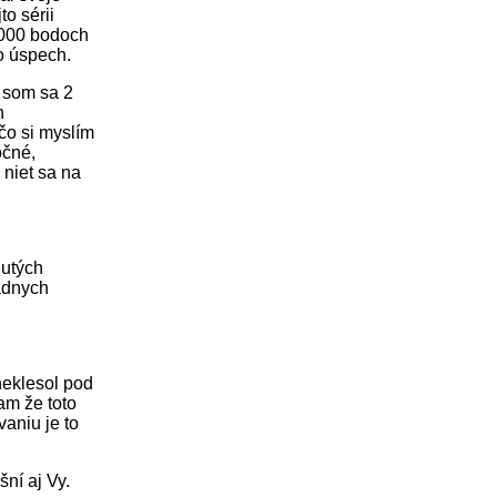
o sérii
7 000 bodoch
o úspech.
 som sa 2
h
čo si myslím
očné,
niet sa na
nutých
iadnych
neklesol pod
am že toto
aniu je to
šní aj Vy.