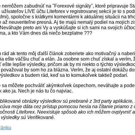
nemôžem zabudnúť na "Forexové signály", ktoré pripravuje St
s užívateľov LIVE účtu Liteforex v registrovanej sekcii je to s p
afmi), spoločne s krátkymi komentármi k aktuálnej situácii na trh
 až neuveriteľne presná. Aj tie majú nemalý podiel na mojich z
eváhajte preto ani Vy a vyskúšajte si ich sami na svojich účto
ma, a kto Vám dnes dá niečo bezplatne ???
rád ak tento môj ďalší článok zoberiete ako motivačný a naber
 ešte väčšiu chuť a elán. Ja osobne som chuť získal a verím, 
ť ešte lepšie výsledky, pričom ak by mi niekto o týchto výsledko
 považoval by som ho za blázna. Verím, že aj ostatní dokážu d
ýsledkov a budem rád, keď sa to komukoľvek taktiež podarí.
e sa môžete pochváliť akýmkoľvek úspechom, neváhajte a podeľ
k ako ja. Nech je nás tu čo najviac.
blikované obrázky výsledkov sú prebrané z 3rd party aplikácie, 
acúva moje dáta cez prístup pomocou hesla na čítanie priamo 
očnosti Liteforex. Neexistuje spôsob ako ich môžem ovplyvniť a
výsledky sú Verifikované.
článku