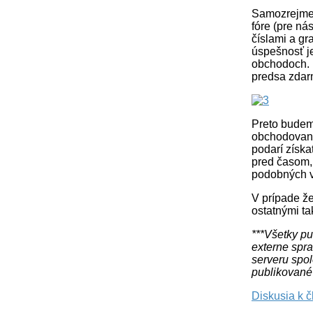
Samozrejme 
fóre (pre ná
číslami a gr
úspešnosť je
obchodoch. N
predsa zdar
Preto budem 
obchodovania
podarí získa
pred časom,
podobných v
V prípade ž
ostatnými ta
***Všetky pu
externe spr
serveru spol
publikované 
Diskusia k 