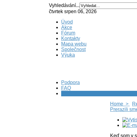
Vyhledávání...
čtvrtek srpen 06, 2026
Úvod
Akce
Fórum
Kontakty
Mapa webu
Společnost
Výuka
Podpora
FAQ
Reference
Home >
R
Prerazili s
Keď som v s