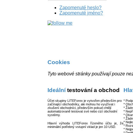
Zapomenuté heslo?
Zapomenuté jméno?
Cookies
Tyto webové stránky používají pouze nez
Ideální
testování a obchod
Hla
Účet skupiny LITEForex je vytvořen především pro
* Pod
začínající obchodníky, ale mohou ho využívat i
* Obch
zkušení obchodníci, především pokud chtějí
* Žádn
automatizovaně testovat své nebo cizí obchodní
* Nepř
systémy.
* Oka
* Žádn
* Nejl
Hlavní výhoda LITEForex řízeného účtu je, že
* Rozs
minimální potřebný vstupní vklad je jen 10 USD.
* Nejp
* Dedi