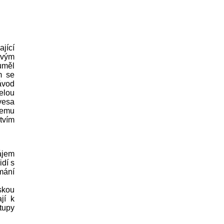
jící
svým
uměl
m se
ávod
elou
vesa
čemu
tvím
ájem
idí s
mání
skou
jí k
stupy