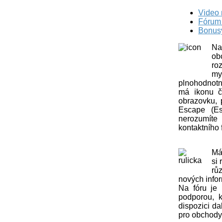
Video
Fórum
Bonus
Na
ob
ro
my
plnohodnotn
má ikonu čt
obrazovku, 
Escape (Es
nerozumít
kontaktního 
Má
si 
rů
nových info
Na fóru je 
podporou, k
dispozici da
pro obchody,