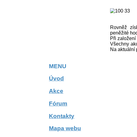
Rovněž zís
peněžité ho
Při založen
Všechny akc
Na aktuální 
MENU
Úvod
Akce
Fórum
Kontakty
Mapa webu