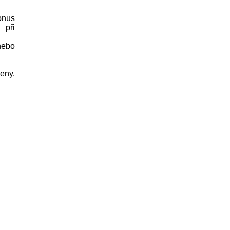
onus
 při
nebo
eny.