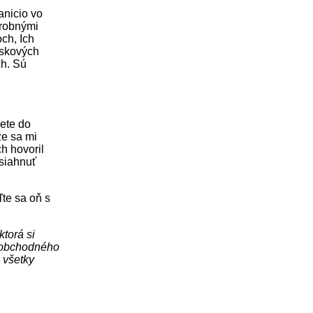
anicio vo
odrobnými
och, Ich
iskových
ch. Sú
iete do
že sa mi
ch hovoril
osiahnuť
te sa oň s
ktorá si
z obchodného
 všetky