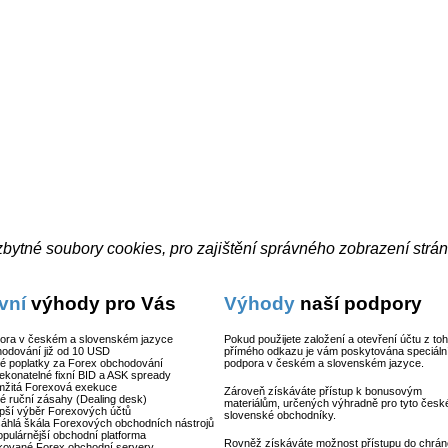
bytné soubory cookies, pro zajištění správného zobrazení strá
vní
výhody pro Vás
Výhody
naší podpory
pora v českém a slovenském jazyce
Pokud použijete založení a otevření účtu z to
odování již od 10 USD
přímého odkazu je vám poskytována speciáln
é poplatky za Forex obchodování
podpora v českém a slovenském jazyce.
ekonatelné fixní BID a ASK spready
mžitá Forexová exekuce
Zároveň získáváte přístup k bonusovým
é ruční zásahy (Dealing desk)
materiálům, určených výhradně pro tyto česk
epší výběr Forexových účtů
slovenské obchodníky.
áhlá škála Forexových obchodních nástrojů
opulárnější obchodní platforma
Rovněž získáváte možnost přístupu do chrá
kované Forex obchodní servery