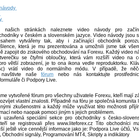
 návody
y
 našich stránkách naleznete video návody pro začína
chodníky v českém a slovenském jazyce. Video návody jsou 
zsahem vytvářeny tak, aby i začínající obchodník poroz
šlence, která je mu prezentována a umožnili jsme tak vše
ě zapojit do ziskového obchodování na Forexu. Každý video n
verečku se čtyřmi obloučky, která vám rozšíří video na c
pro větší zobrazení, je to ona ikona vedle reproduktorku. Klá
c) vrátí video do normálního módu. V případě, že ně
e navštivte naše
fórum
nebo nás kontaktujte prostřednic
formuláře či Podpory Live.
me vytvořené fórum pro všechny uživatele Forexu, kteří mají z
rozvíjet vlastní znalosti. Případně na fóru je společná komunita l
znými zkušenostmi a každý může využívat této možnosti příjí
rmací nebo naopak pomoci jiným s jejich problémem.
i uzavřená speciální sekce pro obchodníky s česko-sloven
teří se registrovali přes www.liteforex.cz Tito obchodníci ma
lší ještě více cennější informace jako je: Podpora Live účtů, V
 Obchodní signály, Programování MT4, Skripty a indikátory