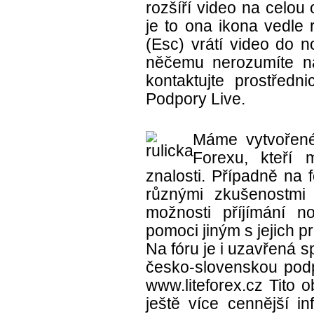
rozšíří video na celou
je to ona ikona vedle
(Esc) vrátí video do 
něčemu nerozumíte n
kontaktujte prostředni
Podpory Live.
Máme vytvořené
Forexu, kteří m
znalosti. Případně na 
různými zkušenostmi
možnosti příjímání 
pomoci jiným s jejich 
Na fóru je i uzavřená 
česko-slovenskou podpo
www.liteforex.cz Tito o
ještě více cennější i