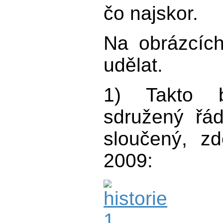
čo najskor.
Na obrázcích
udělat.
1) Takto 
sdružený řád
sloučený, z
2009: