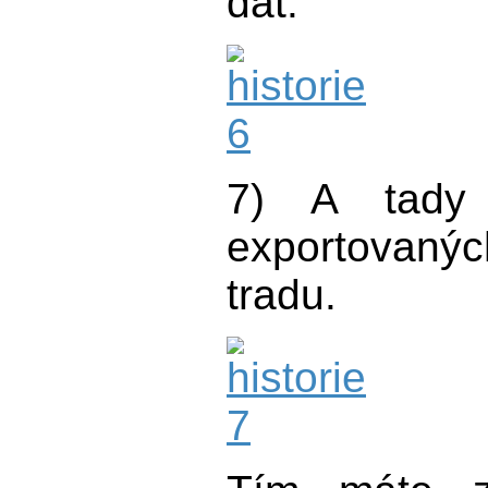
dat.
7) A tady 
exportovan
tradu.