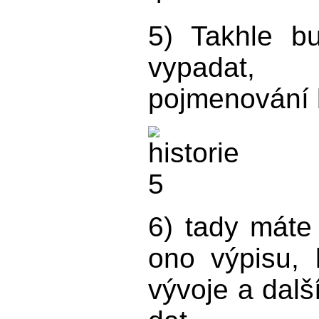
5) Takhle b
vypadat,
pojmenování 
6) tady máte
ono výpisu, 
vývoje a dalš