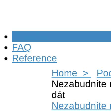
Podpora
FAQ
Reference
Home >
Po
Nezabudnite n
dát
Nezabudnite n