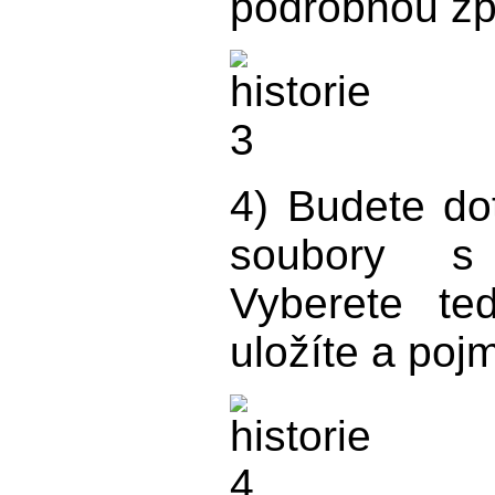
podrobnou zp
4) Budete do
soubory s 
Vyberete ted
uložíte a pojm