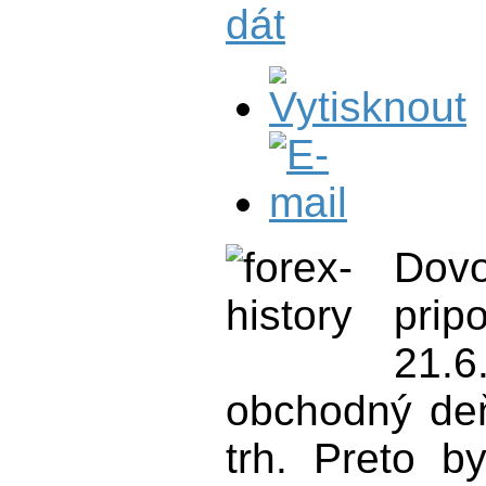
dát
Dov
pri
21.
obchodný de
trh. Preto b