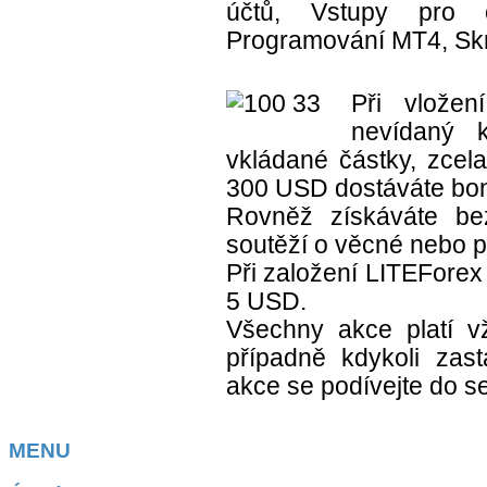
účtů, Vstupy pro o
Programování MT4, Skri
Při vložen
nevídaný 
vkládané částky, zcela
300 USD dostáváte bo
Rovněž získáváte be
soutěží o věcné nebo p
Při založení LITEForex
5 USD.
Všechny akce platí 
případně kdykoli zast
akce se podívejte do s
MENU