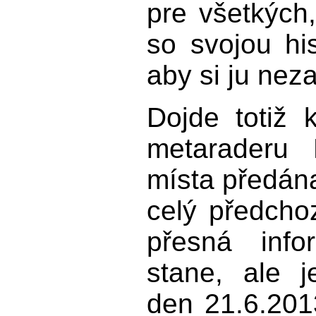
pre všetkých,
so svojou hi
aby si ju nez
Dojde totiž 
metaraderu
místa předán
celý předcho
přesná inf
stane, ale j
den 21.6.2013