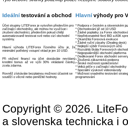
Ideální
testování a obchod
Hlavní
výhody pro 
Účet skupiny LITEForex je vytvořen především pro
* Podpora v českém a slovenském ja
začínající obchodníky, ale mohou ho využívat i
* Obchodování již od 10 USD
zkušení obchodníci, především pokud chtějí
* Žádné poplatky za Forex obchodov
automatizovaně testovat své nebo cizí obchodní
* Nepřekonatelné fixní BID a ASK spr
systémy.
* Okamžitá Forexová exekuce
* Žádné ruční zásahy (Dealing desk)
* Nejlepší výběr Forexových účtů
Hlavní výhoda LITEForex řízeného účtu je, že
* Rozsáhlá škála Forexových obchodn
minimální potřebný vstupní vklad je jen 10 USD.
* Nejpopulárnější obchodní platforma
* Dedikované Forex obchodní server
Při vložení financí na účet dostáváte nevídaný
* Zkušená zákaznická podpora
kreditní bonus až ve výši 30% vkládané částky,
* Široké možnosti společenství
zcela zdarma.
* Velká péče o začínající obchodníky
* Speciální výukové videonávody
Rovněž získáváte bezplatnou možnost účastnit se
* Možnost snadného testování strateg
soutěží o věcné nebo peněžité hodnoty.
programování
Copyright © 2026. LiteF
a slovenska technicka i 