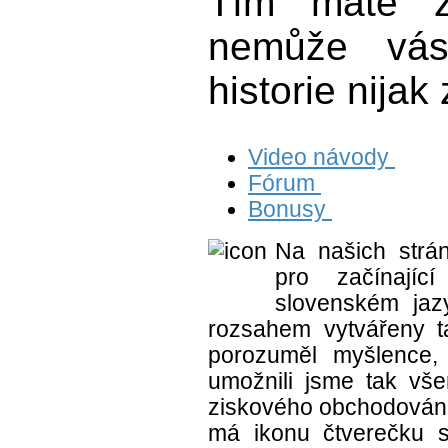
Tím máte z
nemůže vás
historie nijak
Video návody
Fórum
Bonusy
Na našich strá
pro začínají
slovenském jaz
rozsahem vytvářeny ta
porozuměl myšlence,
umožnili jsme tak vš
ziskového obchodování
má ikonu čtverečku s