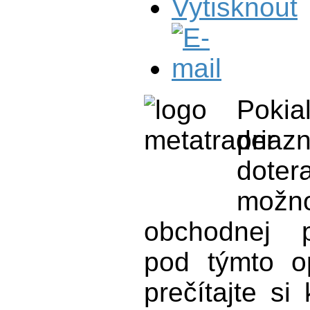
Poki
pria
dote
mož
obchodnej p
pod týmto o
prečítajte si