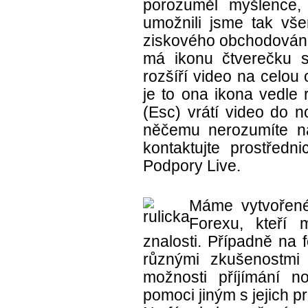
porozuměl myšlence,
umožnili jsme tak vš
ziskového obchodování
má ikonu čtverečku s
rozšíří video na celou
je to ona ikona vedle
(Esc) vrátí video do 
něčemu nerozumíte n
kontaktujte prostředni
Podpory Live.
Máme vytvořené
Forexu, kteří m
znalosti. Případně na 
různými zkušenostmi
možnosti příjímání 
pomoci jiným s jejich 