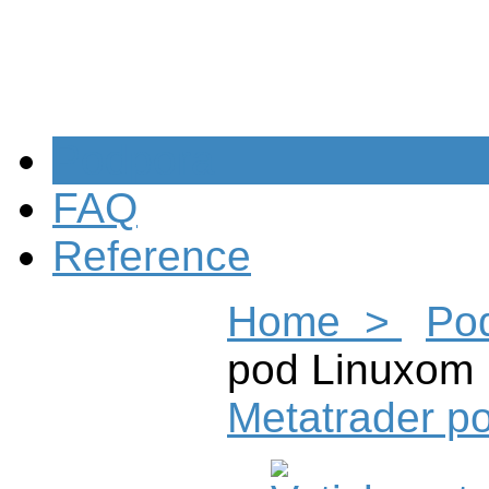
Podpora
FAQ
Reference
Home >
Po
pod Linuxom
Metatrader p