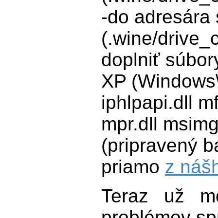
-do adresára
(.wine/drive
doplniť súbor
XP (Windows\
iphlpapi.dll m
mpr.dll msimg
(pripravený ba
priamo
z nášh
Teraz už mô
problémov spu