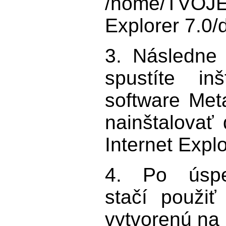
/home/TVOJE
Explorer 7.0/
3. Následne
spustíte in
software Met
nainštalovať 
Internet Explo
4. Po úspe
stačí použiť
vytvorenú na