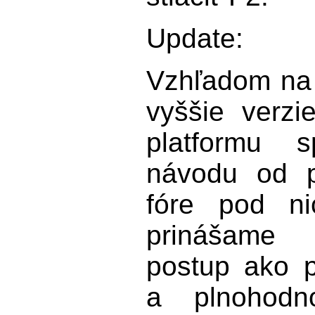
Update:
Vzhľadom na 
vyššie verz
platformu s
návodu od p
fóre pod n
prinášame 
postup ako p
a plnohodn