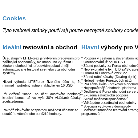
Cookies
Tyto webové stránky používají pouze nezbytné soubory cookies
Ideální
testování a obchod
Hlavní
výhody pro 
Účet skupiny LITEForex je vytvořen především pro
* Podpora v českém a slovenském ja
začínající obchodníky, ale mohou ho využívat i
* Obchodování již od 10 USD
zkušení obchodníci, především pokud chtějí
* Žádné poplatky za Forex obchodov
automatizovaně testovat své nebo cizí obchodní
* Nepřekonatelné fixní BID a ASK spr
systémy.
* Okamžitá Forexová exekuce
* Žádné ruční zásahy (Dealing desk)
* Nejlepší výběr Forexových účtů
Hlavní výhoda LITEForex řízeného účtu je, že
* Rozsáhlá škála Forexových obchodn
minimální potřebný vstupní vklad je jen 10 USD.
* Nejpopulárnější obchodní platforma
* Dedikované Forex obchodní server
Při vložení financí na účet dostáváte nevídaný
* Zkušená zákaznická podpora
kreditní bonus až ve výši 30% vkládané částky,
* Široké možnosti společenství
zcela zdarma.
* Velká péče o začínající obchodníky
* Speciální výukové videonávody
Rovněž získáváte bezplatnou možnost účastnit se
* Možnost snadného testování strateg
soutěží o věcné nebo peněžité hodnoty.
programování