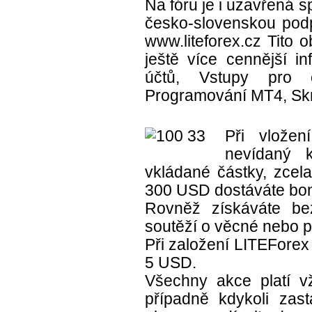
Na fóru je i uzavřená 
česko-slovenskou podpo
www.liteforex.cz Tito o
ještě více cennější i
účtů, Vstupy pro o
Programování MT4, Skri
Při vložen
nevídaný 
vkládané částky, zcela
300 USD dostáváte bo
Rovněž získáváte be
soutěží o věcné nebo p
Při založení LITEForex
5 USD.
Všechny akce platí 
případně kdykoli zast