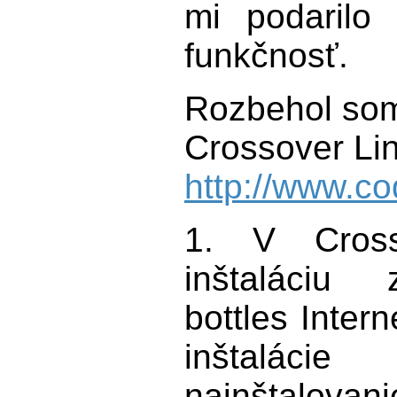
mi podarilo
funkčnosť.
Rozbehol so
Crossover Lin
http://www.c
1. V Cross
inštaláciu 
bottles Inter
inštalác
nainštal