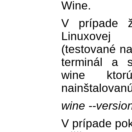
Wine.
V prípade ž
Linuxovej 
(testované na
terminál a s
wine ktor
nainštalovan
wine --versio
V prípade pok