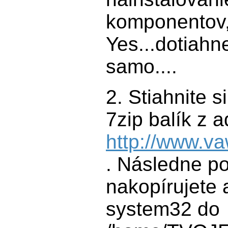
komponentov
Yes...dotiahn
samo....
2. Stiahnite 
7zip balík z 
http://www.v
. Následne po
nakopírujete 
system32 do