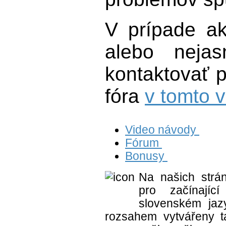
V prípade a
alebo nejas
kontaktovať 
fóra
v tomto 
Video návody
Fórum
Bonusy
Na našich strá
pro začínají
slovenském jaz
rozsahem vytvářeny ta