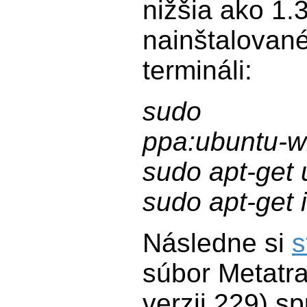
nižšia ako 1.
nainštalované
termináli:
sudo add
ppa:ubuntu-w
sudo apt-get
sudo apt-get i
Následne si
s
súbor Metatr
verzii 229) sp