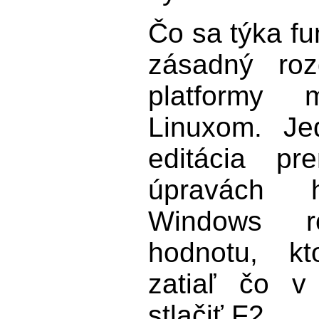
Čo sa týka fu
zásadný roz
platformy
Linuxom. Je
editácia pr
úpravách 
Windows r
hodnotu, kt
zatiaľ čo v
stlačiť F2.