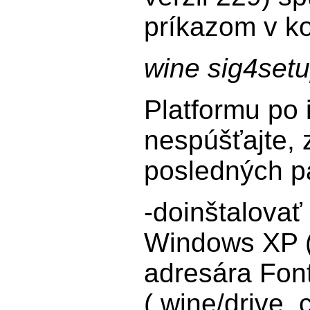
príkazom v k
wine sig4set
Platformu po i
nespúšťajte, 
posledných p
-doinštalovať
Windows XP 
adresára Fon
(.wine/drive_